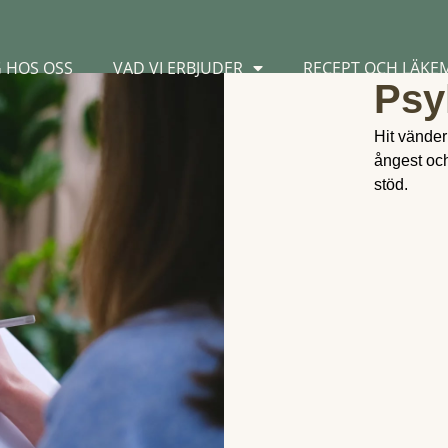
G HOS OSS
VAD VI ERBJUDER
RECEPT OCH LÄKE
Psy
Hit vänder
ångest och
stöd.