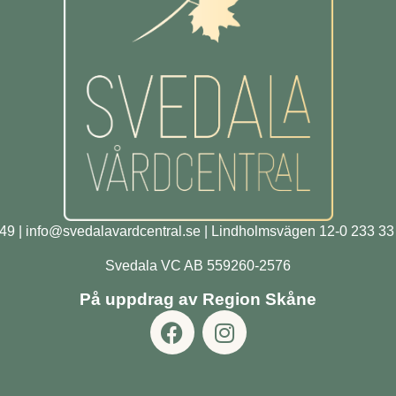
49
| info
@svedalavardcentral.se |
Lindholmsvägen 12-0 233 33
Svedala VC AB 559260-2576
På uppdrag av Region Skåne